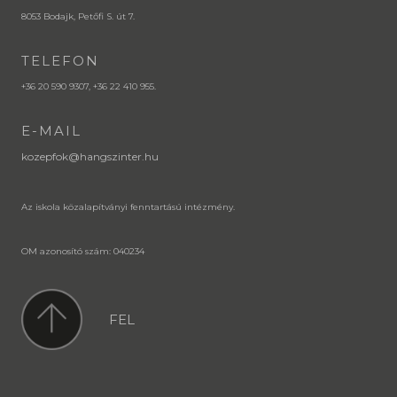
8053 Bodajk, Petőfi S. út 7.
TELEFON
+36 20 590 9307, +36 22 410 955.
E-MAIL
kozepfok@hangszinter.hu
Az iskola közalapítványi fenntartású intézmény.
OM azonosító szám: 040234
FEL