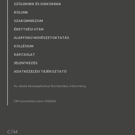
SZÜLŐKNEK ÉS DIÁKOKNAK
RÓLUNK
SZAKGIMNÁZIUM
ÉRETTSÉGI UTÁN
ALAPFOKÚ MŰVÉSZETOKTATÁS
KOLLÉGIUM
KAPCSOLAT
JELENTKEZÉS
ADATKEZELÉSI TÁJÉKOZTATÓ
Az iskola közalapítványi fenntartású intézmény.
OM azonosító szám: 040234
CÍM