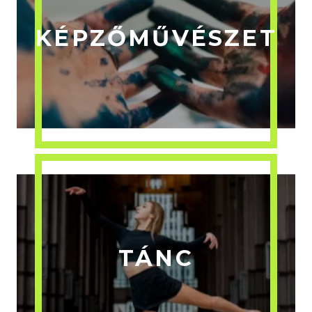
KÉPZŐMŰVÉSZET
TÁNC