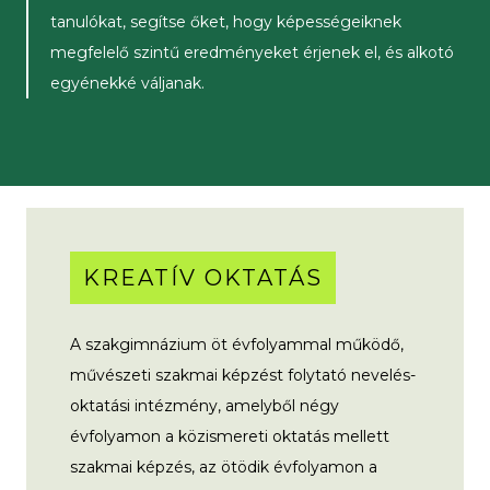
tanulókat, segítse őket, hogy képességeiknek
megfelelő szintű eredményeket érjenek el, és alkotó
egyénekké váljanak.
KREATÍV OKTATÁS
A szakgimnázium öt évfolyammal működő,
művészeti szakmai képzést folytató nevelés-
oktatási intézmény, amelyből négy
évfolyamon a közismereti oktatás mellett
szakmai képzés, az ötödik évfolyamon a