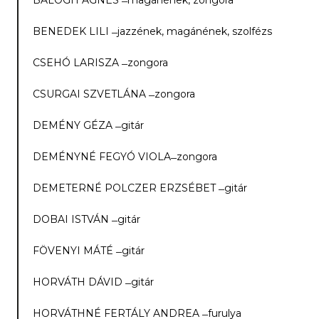
BALOGH ÁGNES ­­ ̶ magánének, zongora
BENEDEK LILI ­­ ̶ jazzének, magánének, szolfézs
CSEHÓ LARISZA­­ ̶ zongora
CSURGAI SZVETLÁNA ­­ ̶ zongora
DEMÉNY GÉZA ­­ ̶ gitár
DEMÉNYNÉ FEGYÓ VIOLA­­ ̶ zongora
DEMETERNÉ POLCZER ERZSÉBET­­ ̶ gitár
DOBAI ISTVÁN ­­ ̶ gitár
FÖVENYI MÁTÉ ­­ ̶ gitár
HORVÁTH DÁVID ­­ ̶ gitár
HORVÁTHNÉ FERTÁLY ANDREA ­­ ̶ furulya