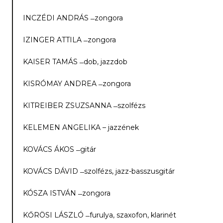
INCZÉDI ANDRÁS ­­ ̶ zongora
IZINGER ATTILA ­­ ̶ zongora
KAISER TAMÁS­­ ̶ dob, jazzdob
KISRÓMAY ANDREA­­ ̶ zongora
KITREIBER ZSUZSANNA ­­ ̶ szolfézs
KELEMEN ANGELIKA – jazzének
KOVÁCS ÁKOS­­ ̶ gitár
KOVÁCS DÁVID ­­ ̶ szolfézs, jazz-basszusgitár
KÓSZA ISTVÁN ­­ ̶ zongora
KŐRÖSI LÁSZLÓ­­ ̶ furulya, szaxofon, klarinét