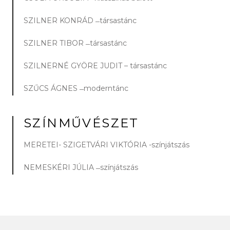
SZILNER KONRÁD ­­ ̶ társastánc
SZILNER TIBOR ­­ ̶ társastánc
SZILNERNÉ GYÖRE JUDIT – társastánc
SZŰCS ÁGNES ­­ ̶ moderntánc
SZÍNMŰVÉSZET
MERETEI- SZIGETVÁRI VIKTÓRIA -színjátszás
NEMESKÉRI JÚLIA ­­ ̶ színjátszás