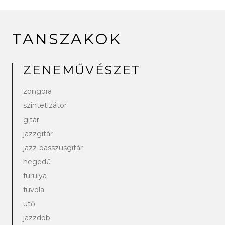
TANSZAKOK
ZENEMŰVÉSZET
zongora
szintetizátor
gitár
jazzgitár
jazz-basszusgitár
hegedű
furulya
fuvola
ütő
jazzdob