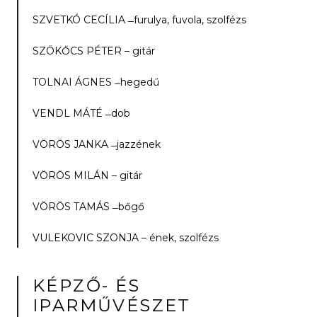
SZVETKÓ CECÍLIA­­ ̶ furulya, fuvola, szolfézs
SZÖKŐCS PÉTER – gitár
TOLNAI ÁGNES­­ ̶ hegedű
VENDL MÁTÉ­­ ̶ dob
VÖRÖS JANKA­­ ̶ jazzének
VÖRÖS MILÁN – gitár
VÖRÖS TAMÁS ­­ ̶ bőgő
VULEKOVIC SZONJA – ének, szolfézs
KÉPZŐ- ÉS
IPARMŰVÉSZET