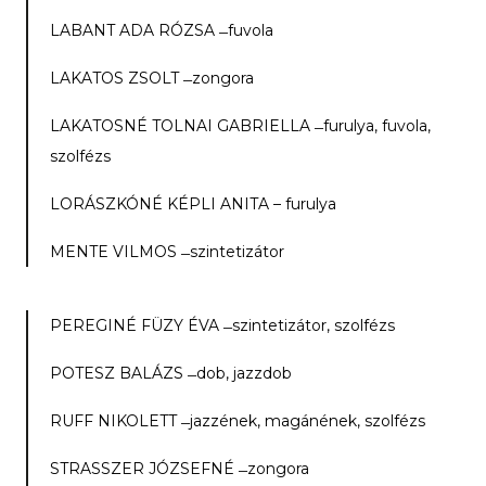
LABANT ADA RÓZSA ­­ ̶ fuvola
LAKATOS ZSOLT ­­ ̶ zongora
LAKATOSNÉ TOLNAI GABRIELLA ­­ ̶ furulya, fuvola,
szolfézs
LORÁSZKÓNÉ KÉPLI ANITA – furulya
MENTE VILMOS ­­ ̶ szintetizátor
PEREGINÉ FÜZY ÉVA ­­ ̶ szintetizátor, szolfézs
POTESZ BALÁZS­­ ̶ dob, jazzdob
RUFF NIKOLETT ­­ ̶ jazzének, magánének, szolfézs
STRASSZER JÓZSEFNÉ­­ ̶ zongora