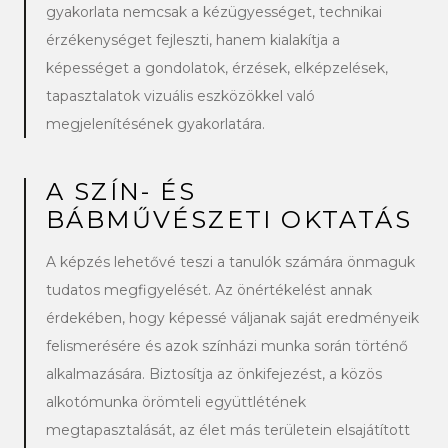
gyakorlata nemcsak a kézügyességet, technikai
érzékenységet fejleszti, hanem kialakítja a
képességet a gondolatok, érzések, elképzelések,
tapasztalatok vizuális eszközökkel való
megjelenítésének gyakorlatára.
A SZÍN- ÉS
BÁBMŰVÉSZETI OKTATÁS
A képzés lehetővé teszi a tanulók számára önmaguk
tudatos megfigyelését. Az önértékelést annak
érdekében, hogy képessé váljanak saját eredményeik
felismerésére és azok színházi munka során történő
alkalmazására. Biztosítja az önkifejezést, a közös
alkotómunka örömteli együttlétének
megtapasztalását, az élet más területein elsajátított