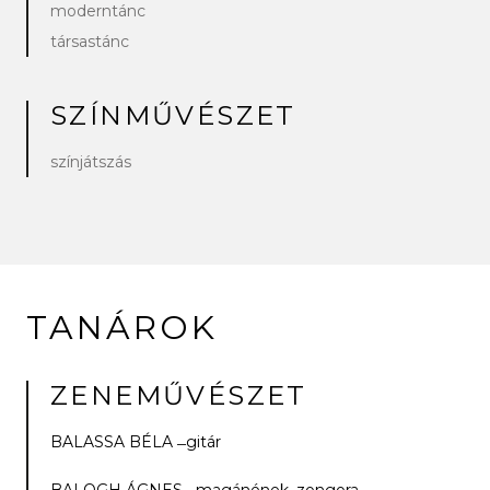
moderntánc
társastánc
SZÍNMŰVÉSZET
színjátszás
TANÁROK
ZENEMŰVÉSZET
BALASSA BÉLA­­ ̶ gitár