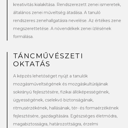
kreativitás kialakítása. Rendszerezett zenei ismeretek,
általános zenei műveltség átadása. A tanuló
rendszeres zenehallgatásra nevelése. Az értékes zene
megszerettetése. A növendékek zenei ízlésének
formálása.
TÁNCMŰVÉSZETI
OKTATÁS
A képzés lehetőséget nyújt a tanulók
mozgásműveltségének és mozgáskultúrájának
sokirányú fejlesztésére, fizikai állóképességének,
ügyességének, cselekvő biztonságának,
ritmusérzékének, hallásának, tér- és formaérzékének
fejlesztésére, gazdagítására. Egészséges életmódra,
magabiztosságra, határozottságra, érzelmi