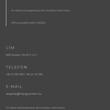
Az iskola közalapítványi fenntartású intézmény.
OM azonosító szám: 040234
CÍM
8053 Bodajk, Petőfi S. út 7.
TELEFON
+36 20 590 9307, +36 22 410 955.
E-MAIL
alapfok@hangszinter.hu
Az iskola közalapítványi fenntartású intézmény.