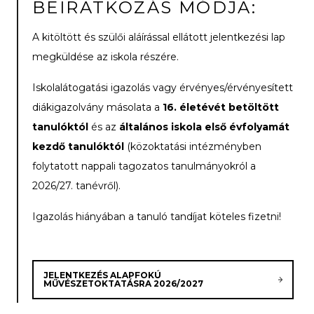
BEIRATKOZÁS MÓDJA:
A kitöltött és szülői aláírással ellátott jelentkezési lap
megküldése az iskola részére.
Iskolalátogatási igazolás vagy érvényes/érvényesített
diákigazolvány másolata a
16. életévét betöltött
tanulóktól
és az
általános iskola első évfolyamát
kezdő tanulóktól
(közoktatási intézményben
folytatott nappali tagozatos tanulmányokról a
2026/27. tanévről).
Igazolás hiányában a tanuló tandíjat köteles fizetni!
JELENTKEZÉS ALAPFOKÚ
MŰVÉSZETOKTATÁSRA 2026/2027