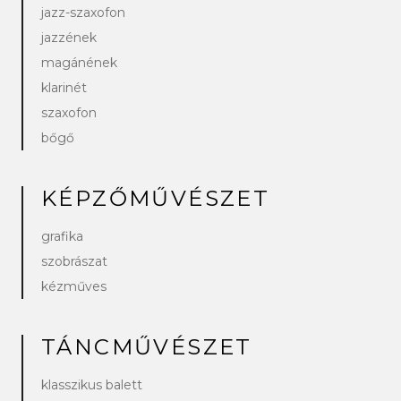
jazz-szaxofon
jazzének
magánének
klarinét
szaxofon
bőgő
KÉPZŐMŰVÉSZET
grafika
szobrászat
kézműves
TÁNCMŰVÉSZET
klasszikus balett