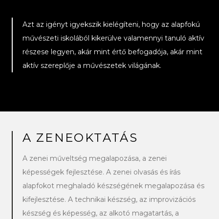
Azt az igényt igyekszik kielégíteni, hogy az alapfokú
művészeti iskolából kikerülve valamennyi tanuló aktív
részese legyen, akár mint értő befogadója, akár mint
aktív szereplője a művészetek világának.
A ZENEOKTATÁS
A zenei műveltség megalapozása, a zenei
képességek fejlesztése. A zenei olvasás és írás
alapfokot meghaladó készségének megalapozása és
kifejlesztése. A technikai készség, az improvizációs
készség és képesség, az alkotó magatartás, a