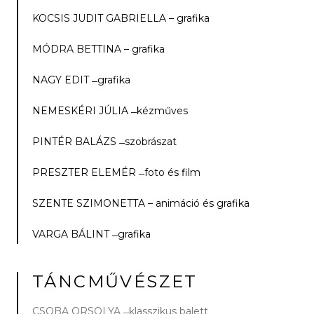
KOCSIS JUDIT GABRIELLA – grafika
MÓDRA BETTINA – grafika
NAGY EDIT ­­ ̶ grafika
NEMESKÉRI JÚLIA ­­ ̶ kézműves
PINTÉR BALÁZS ­­ ̶ szobrászat
PRESZTER ELEMÉR­­ ̶ foto és film
SZENTE SZIMONETTA – animáció és grafika
VARGA BÁLINT ­­ ̶ grafika
TÁNCMŰVÉSZET
CSOBA ORSOLYA­­ ̶ klasszikus balett